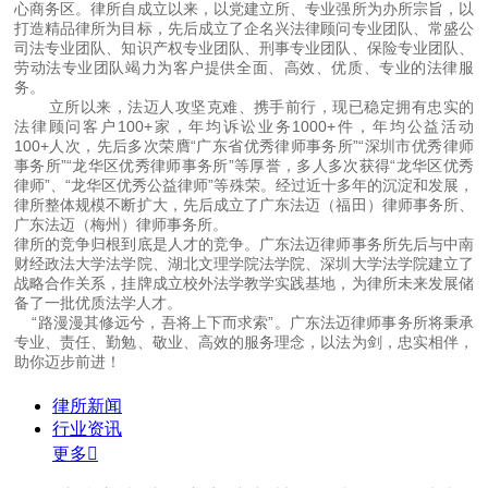
心商务区。律所自成立以来，以党建立所、专业强所为办所宗旨，以
打造精品律所为目标，先后成立了企名兴法律顾问专业团队、常盛公
司法专业团队、知识产权专业团队、刑事专业团队、保险专业团队、
劳动法专业团队竭力为客户提供全面、高效、优质、专业的法律服
务。
立所以来，法迈人攻坚克难、携手前行，现已稳定拥有忠实的
法律顾问客户100+家，年均诉讼业务1000+件，年均公益活动
100+人次，先后多次荣膺“广东省优秀律师事务所”“深圳市优秀律师
事务所”“龙华区优秀律师事务所”等厚誉，多人多次获得“龙华区优秀
律师”、“龙华区优秀公益律师”等殊荣。经过近十多年的沉淀和发展，
律所整体规模不断扩大，先后成立了广东法迈（福田）律师事务所、
广东法迈（梅州）律师事务所。
律所的竞争归根到底是人才的竞争。广东法迈律师事务所先后与中南
财经政法大学法学院、湖北文理学院法学院、深圳大学法学院建立了
战略合作关系，挂牌成立校外法学教学实践基地，为律所未来发展储
备了一批优质法学人才。
“路漫漫其修远兮，吾将上下而求索”。广东法迈律师事务所将秉承
专业、责任、勤勉、敬业、高效的服务理念，以法为剑，忠实相伴，
助你迈步前进！
律所新闻
行业资讯
更多
