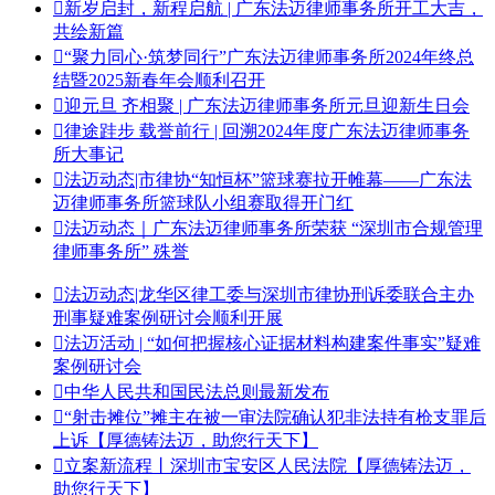

新岁启封，新程启航 | 广东法迈律师事务所开工大吉，
共绘新篇

“聚力同心·筑梦同行”广东法迈律师事务所2024年终总
结暨2025新春年会顺利召开​

迎元旦 齐相聚 | 广东法迈律师事务所元旦迎新生日会

律途跬步 载誉前行 | 回溯2024年度广东法迈律师事务
所大事记

法迈动态|市律协“知恒杯”篮球赛拉开帷幕——广东法
迈律师事务所篮球队小组赛取得开门红

法迈动态｜广东法迈律师事务所荣获 “深圳市合规管理
律师事务所” 殊誉

法迈动态|龙华区律工委与深圳市律协刑诉委联合主办
刑事疑难案例研讨会顺利开展

法迈活动 | “如何把握核心证据材料构建案件事实”疑难
案例研讨会

中华人民共和国民法总则最新发布

“射击摊位”摊主在被一审法院确认犯非法持有枪支罪后
上诉【厚德铸法迈，助您行天下】

立案新流程丨深圳市宝安区人民法院【厚德铸法迈，
助您行天下】