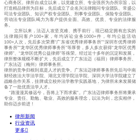
心商务区。律所自成立以来，以党建立所、专业强所为办所宗旨，以
打造精品律所为目标，先后成立了企名兴法律顾问专业团队、常盛公
司法专业团队、知识产权专业团队、刑事专业团队、保险专业团队、
劳动法专业团队竭力为客户提供全面、高效、优质、专业的法律服
务。
立所以来，法迈人攻坚克难、携手前行，现已稳定拥有忠实的
法律顾问客户100+家，年均诉讼业务1000+件，年均公益活动
100+人次，先后多次荣膺“广东省优秀律师事务所”“深圳市优秀律师
事务所”“龙华区优秀律师事务所”等厚誉，多人多次获得“龙华区优秀
律师”、“龙华区优秀公益律师”等殊荣。经过近十多年的沉淀和发展，
律所整体规模不断扩大，先后成立了广东法迈（福田）律师事务所、
广东法迈（梅州）律师事务所。
律所的竞争归根到底是人才的竞争。广东法迈律师事务所先后与中南
财经政法大学法学院、湖北文理学院法学院、深圳大学法学院建立了
战略合作关系，挂牌成立校外法学教学实践基地，为律所未来发展储
备了一批优质法学人才。
“路漫漫其修远兮，吾将上下而求索”。广东法迈律师事务所将秉承
专业、责任、勤勉、敬业、高效的服务理念，以法为剑，忠实相伴，
助你迈步前进！
律所新闻
行业资讯
更多
