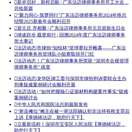

新岁启封，新程启航 | 广东法迈律师事务所开工大吉，
共绘新篇

“聚力同心·筑梦同行”广东法迈律师事务所2024年终总
结暨2025新春年会顺利召开​

迎元旦 齐相聚 | 广东法迈律师事务所元旦迎新生日会

律途跬步 载誉前行 | 回溯2024年度广东法迈律师事务
所大事记

法迈动态|市律协“知恒杯”篮球赛拉开帷幕——广东法
迈律师事务所篮球队小组赛取得开门红

法迈动态｜广东法迈律师事务所荣获 “深圳市合规管理
律师事务所” 殊誉

法迈动态|龙华区律工委与深圳市律协刑诉委联合主办
刑事疑难案例研讨会顺利开展

法迈活动 | “如何把握核心证据材料构建案件事实”疑难
案例研讨会

中华人民共和国民法总则最新发布

“射击摊位”摊主在被一审法院确认犯非法持有枪支罪后
上诉【厚德铸法迈，助您行天下】

立案新流程丨深圳市宝安区人民法院【厚德铸法迈，
助您行天下】